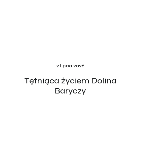
2 lipca 2026
Tętniąca życiem Dolina
Aktualności
Baryczy
Dołącz do nas!
Członkostwo zwyczajne
Członkostwo wspierające
Centrum dokumentów
Regulamin Członkostwa