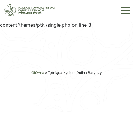
Warning: Trying to access array offset on value of type
bool in
/usr/home/PTKLiTL/domains/kapielelesne.pl/public_html/w
content/themes/ptkl/single.php on line 3
Główna
»
Tętniąca życiem Dolina Baryczy