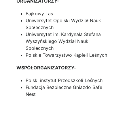
ORGANIZATORZY:
Zarząd i Organy
Bajkowy Las
Kodeks Etyczny
Uniwersytet Opolski Wydział Nauk
Statut
Społecznych
Opinie i stanowiska
Uniwersytet im. Kardynała Stefana
Wyszyńskiego Wydział Nauk
Definicje
Społecznych
Definicje
Polskie Towarzystwo Kąpieli Leśnych
Bibliografia
WSPÓŁORGANIZATORZY:
Przewodnicy i Wydarzenia
Mapa Przewodników i Przewodniczek
Polski instytut Przedszkoli Leśnych
Kalendarz Kąpieli Leśnych
Fundacja Bezpieczne Gniazdo Safe
FAQ
Nest
Kontakt
Strefa Członkowska