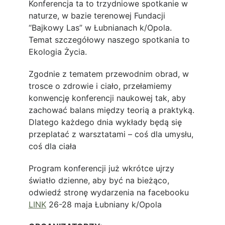
Konferencja ta to trzydniowe spotkanie w
naturze, w bazie terenowej Fundacji
“Bajkowy Las” w Łubnianach k/Opola.
Temat szczegółowy naszego spotkania to
Ekologia Życia.
Zgodnie z tematem przewodnim obrad, w
trosce o zdrowie i ciało, przełamiemy
konwencję konferencji naukowej tak, aby
Aktualności
zachować balans między teorią a praktyką.
Dlatego każdego dnia wykłady będą się
Dołącz do nas!
przeplatać z warsztatami – coś dla umysłu,
Członkostwo zwyczajne
coś dla ciała
Członkostwo wspierające
Centrum dokumentów
Program konferencji już wkrótce ujrzy
Regulamin Członkostwa
światło dzienne, aby być na bieżąco,
odwiedź stronę wydarzenia na facebooku
PTKLiTL
LINK
26-28 maja Łubniany k/Opola
Stowarzyszenie
Misja i wizja