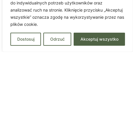
do indywidualnych potrzeb użytkowników oraz
analizować ruch na stronie. Kliknięcie przycisku „Akceptuj
wszystkie” oznacza zgodę na wykorzystywanie przez nas
plików cookie.
Dostosuj
Odrzuć
Akceptuj wszystko
Polskie Towarzystwo
Kąpieli Leśnych i Terapii Leśnej
ul. Krokwi 32B lok. 10
03-114 Warszawa