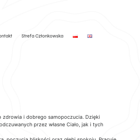
ontakt
Strefa Członkowska
 zdrowia i dobrego samopoczucia. Dzięki
odczuwanych przez własne Ciało, jak i tych
ą, poczucia bliskości oraz głębi spokoju. Pracuję