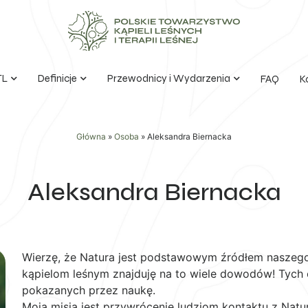
TL
Definicje
Przewodnicy i Wydarzenia
FAQ
K
Główna
»
Osoba
»
Aleksandra Biernacka
Aleksandra Biernacka
Wierzę, że Natura jest podstawowym źródłem naszego
kąpielom leśnym znajduję na to wiele dowodów! Tych 
pokazanych przez naukę.
Moją misją jest przywrócenie ludziom kontaktu z Natur