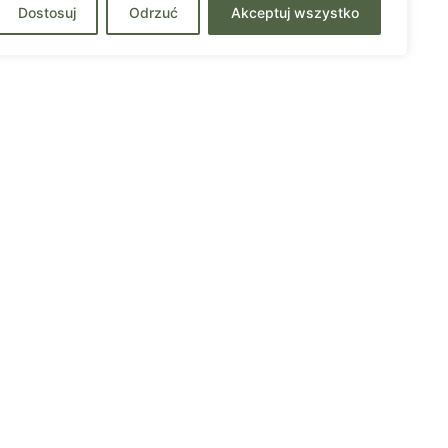
Dostosuj
Odrzuć
Akceptuj wszystko
Przewodnicy
Strefa Członkowska
Kontakt
Członkostwo
zwyczajne
Regulamin
członkostwa
Kodeks Etyczny
kie prawa zastrzeżone.