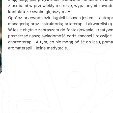
z osobami w przewlekłym stresie, wypalonymi zawodowo
kontaktu ze swoim głębszym JA.
Oprócz przewodniczki kąpieli leśnych jestem… antropo
managerką oraz instruktorką arteterapii i akwarelistką.
W lesie chętnie zapraszam do fantazjowania, kreatywn
poszerzać naszą świadomość codzienności i rozwijać si
choreoterapii. A tym, co nie mogą pójść do lasu, pom
aromaterapii i leśne medytacje.